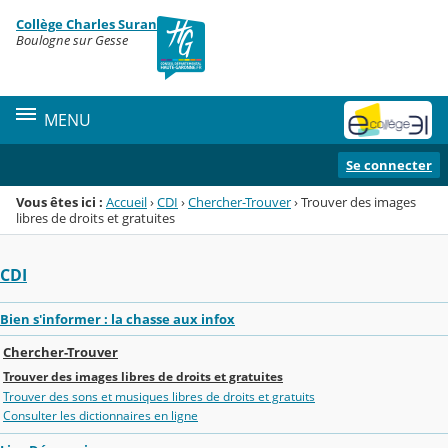
Panneau de gestion des cookies
Collège Charles Suran
Menu de la rubrique
Contenu
Boulogne sur Gesse
MENU
Se connecter
Vous êtes ici :
Accueil
›
CDI
›
Chercher-Trouver
›
Trouver des images
libres de droits et gratuites
CDI
Bien s'informer : la chasse aux infox
Chercher-Trouver
Trouver des images libres de droits et gratuites
Trouver des sons et musiques libres de droits et gratuits
Consulter les dictionnaires en ligne