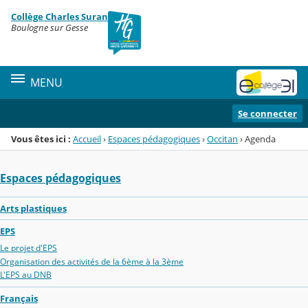
Panneau de gestion des cookies
Collège Charles Suran
Menu de la rubrique
Contenu
Boulogne sur Gesse
MENU
Se connecter
Vous êtes ici :
Accueil
›
Espaces pédagogiques
›
Occitan
›
Agenda
Espaces pédagogiques
Arts plastiques
EPS
Le projet d'EPS
Organisation des activités de la 6ème à la 3ème
L'EPS au DNB
Français