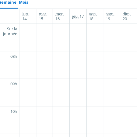
Semaine
Mois
lun.
mar.
mer.
ven.
sam.
dim.
jeu.
17
14
15
16
18
19
20
Sur la
journée
08h
09h
10h