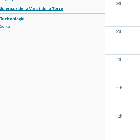
08h
Sciences de la Vie et de la Terre
Technologie
5ème
09h
10h
11h
12h