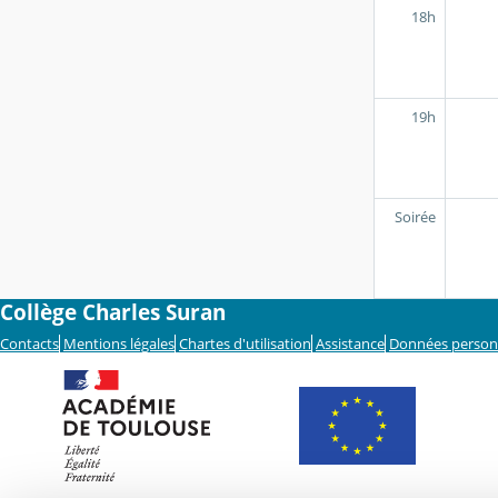
18h
19h
Soirée
Collège Charles Suran
Contacts
Mentions légales
Chartes d'utilisation
Assistance
Données person