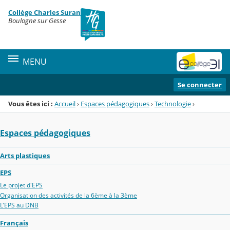
Panneau de gestion des cookies
Collège Charles Suran
Menu de la rubrique
Contenu
Boulogne sur Gesse
MENU
Se connecter
Vous êtes ici :
Accueil
›
Espaces pédagogiques
›
Technologie
›
Espaces pédagogiques
Arts plastiques
EPS
Le projet d'EPS
Organisation des activités de la 6ème à la 3ème
L'EPS au DNB
Français