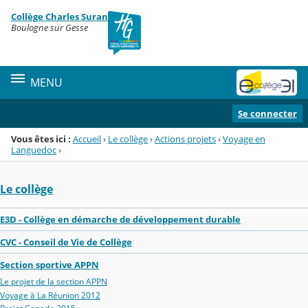
Panneau de gestion des cookies
Collège Charles Suran
Menu de la rubrique
Contenu
Boulogne sur Gesse
MENU
Se connecter
Vous êtes ici :
Accueil
›
Le collège
›
Actions projets
›
Voyage en
Languedoc
›
Le collège
E3D - Collège en démarche de développement durable
CVC - Conseil de Vie de Collège
Section sportive APPN
Le projet de la section APPN
Voyage à La Réunion 2012