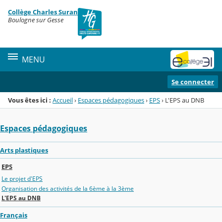
Panneau de gestion des cookies
Collège Charles Suran
Menu de la rubrique
Contenu
Boulogne sur Gesse
MENU
Se connecter
Vous êtes ici :
Accueil
›
Espaces pédagogiques
›
EPS
›
L'EPS au DNB
Espaces pédagogiques
Arts plastiques
EPS
Le projet d'EPS
Organisation des activités de la 6ème à la 3ème
L'EPS au DNB
Français