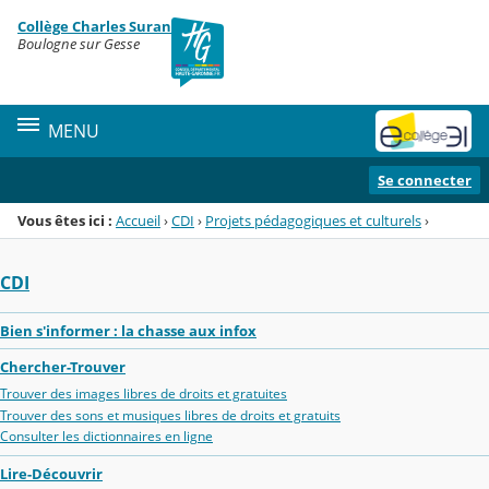
Panneau de gestion des cookies
Collège Charles Suran
Menu de la rubrique
Contenu
Boulogne sur Gesse
MENU
Se connecter
Vous êtes ici :
Accueil
›
CDI
›
Projets pédagogiques et culturels
›
CDI
Bien s'informer : la chasse aux infox
Chercher-Trouver
Trouver des images libres de droits et gratuites
Trouver des sons et musiques libres de droits et gratuits
Consulter les dictionnaires en ligne
Lire-Découvrir