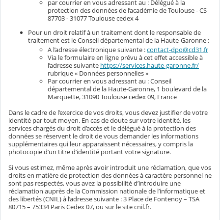
par courrier en vous adressant au : Délégué à la
protection des données de l’académie de Toulouse - CS
87703 - 31077 Toulouse cedex 4
Pour un droit relatif à un traitement dont le responsable de
traitement est le Conseil départemental de la Haute-Garonne :
A l’adresse électronique suivante :
contact-dpo@cd31.fr
Via le formulaire en ligne prévu à cet effet accessible à
l’adresse suivante
https://services.haute-garonne.fr/
rubrique « Données personnelles »
Par courrier en vous adressant au : Conseil
départemental de la Haute-Garonne, 1 boulevard de la
Marquette, 31090 Toulouse cedex 09, France
Dans le cadre de l’exercice de vos droits, vous devez justifier de votre
identité par tout moyen. En cas de doute sur votre identité, les
services chargés du droit d’accès et le délégué à la protection des
données se réservent le droit de vous demander les informations
supplémentaires qui leur apparaissent nécessaires, y compris la
photocopie d’un titre d’identité portant votre signature.
Si vous estimez, même après avoir introduit une réclamation, que vos
droits en matière de protection des données à caractère personnel ne
sont pas respectés, vous avez la possibilité d’introduire une
réclamation auprès de la Commission nationale de l’informatique et
des libertés (CNIL) à l’adresse suivante : 3 Place de Fontenoy – TSA
80715 – 75334 Paris Cedex 07, ou sur le site cnil.fr.