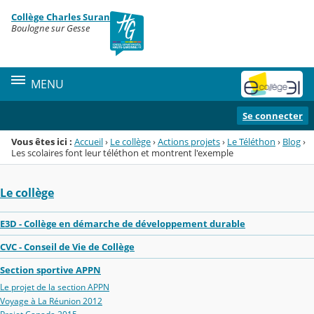
Panneau de gestion des cookies
Collège Charles Suran
Menu de la rubrique
Contenu
Boulogne sur Gesse
MENU
Se connecter
Vous êtes ici :
Accueil
›
Le collège
›
Actions projets
›
Le Téléthon
›
Blog
›
Les scolaires font leur téléthon et montrent l'exemple
Le collège
E3D - Collège en démarche de développement durable
CVC - Conseil de Vie de Collège
Section sportive APPN
Le projet de la section APPN
Voyage à La Réunion 2012