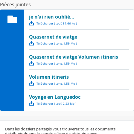
Pièces jointes
je n'ai rien oublié...
Télécharger
( .
pdf
,
81.66
ko
)
Quasernet de viatge
Télécharger
( .
png
,
1.59
Mo
)
Quasernet de viatge Volumen itineris
Télécharger
( .
png
,
1.59
Mo
)
Volumen itineris
Télécharger
( .
png
,
1.58
Mo
)
Voyage en Languedoc
Télécharger
( .
pdf
,
2.23
Mo
)
Dans les dossiers partagés vous trouverez tous les documents
distribués durant la semaine (jeux de piste, énigmes