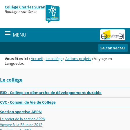
Panneau de gestion des cookies
Collège Charles Suran
Menu de la rubrique
Contenu
Boulogne sur Gesse
MENU
Se connecter
Vous êtes ici :
Accueil
›
Le collège
›
Actions projets
›
Voyage en
Languedoc
Le collège
E3D - Collège en démarche de développement durable
CVC - Conseil de Vie de Collège
Section sportive APPN
Le projet de la section APPN
Voyage à La Réunion 2012